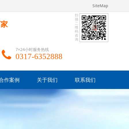
SiteMap
扫
描
厂家
二
维
码
咨
询
7×24小时服务热线
0317-6352888
合作案例
关于我们
联系我们