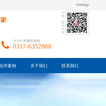
SiteMap
扫
描
厂家
二
维
码
咨
询
7×24小时服务热线
0317-6352888
合作案例
关于我们
联系我们