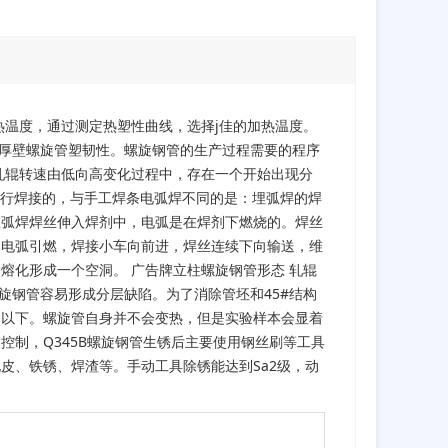
热温度，通过测定热塑性曲线，选择j佳的加热温度。
构厚壁螺旋管塑韧性。螺旋钢管的生产过程需要的程序
轧辊转速由低向高变化过程中，存在一个开始出现分
进行焊接的，与手工焊条电弧焊不同的是：埋弧焊的焊
埋弧焊焊丝伸入焊剂中，电弧是在焊剂下燃烧的。焊丝
，电弧引燃，焊接小车向前进，焊丝连续下向输送，维
熔化形成一个空洞。 广告牌立柱螺旋钢管形态 轧辊
旋钢管容易形成分层缺陷。为了消除管坯和45#结构
速以下。螺旋管自身并不会变热，但是实验样本会显着
控制，Q345B螺旋钢管生锈后主要使用钢丝刷等工具
皮、铁锈、焊渣等。手动工具除锈能达到Sa2级，动