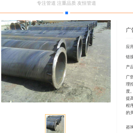
专注管道 注重品质 友恒管道
广
应
链
产
广
理
度
提
程
的
咨