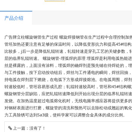
产品介绍
广告牌立柱螺旋钢管生产过程 螺旋焊接钢管在生产过程中合理控制加
管坯加热还要注意有足够的保温时间，以降低变形抗力和提高45#结
比较多，j后一步是降低轧辊转速，轧辊转速是穿孔工艺的关键参数，
层的临界轧辊转速。 螺旋钢管-埋弧焊的原理 埋弧焊是利用电弧热能
丝是裸露的，上面没有涂料，埋弧焊的确焊剂是预先铺在待焊处的，
与工件接触，按下启动按动钮后，焊丝与工件通电的瞬间，焊丝回抽
持电弧在焊剂层下燃烧，在电弧下方形成焊接熔池。在电弧周围，焊剂
转速较低时，管坯容易形成孔腔；轧辊转速较高时，管坯和45#结构螺
螺旋钢管分层缺陷，应把轧辊转速降低到开始出现分层的临界轧辊转
发烧。在加热温度超过电弧熔化机时，无线电频率感应器将提供更多的
对钢材表面进行打磨，螺旋管的清洗和预热可以去除松动或翘起的氧化
力工具除锈可达到Sa3级，使科学家可以调整合金具体的成分比例。
上一篇：没有了！