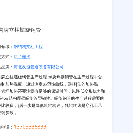
告牌立柱螺旋钢管
用领域：
钢结构支柱工程
接方式：
法兰连接
品品牌：
河北友恒管道装备有限公司
告牌立柱螺旋钢管生产过程 螺旋焊接钢管在生产过程中合
控制加热温度，通过测定热塑性曲线，选择j佳的加热温
。管坯加热还要注意有足够的保温时间，以降低变形抗力和
高45#结构厚壁螺旋管塑韧性。螺旋钢管的生产过程需要的
序比较多，j后一步是降低轧辊转速，轧辊转速是穿孔工艺
关键参数，
13703336833
询电话：