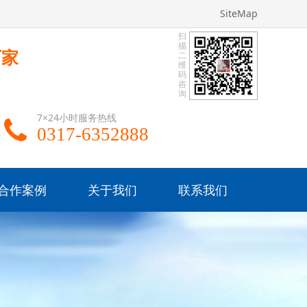
SiteMap
扫
描
厂家
二
维
码
咨
询
7×24小时服务热线
0317-6352888
合作案例
关于我们
联系我们